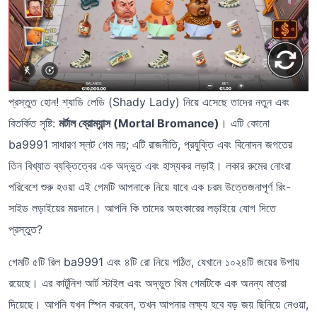
প্রস্তুত হোন! শ্যাডি লেডি (Shady Lady) নিয়ে এসেছে তাদের নতুন এবং
বিতর্কিত সৃষ্টি:
মর্টাল ব্রোম্যান্স (Mortal Bromance)
। এটি কোনো
ba9991 সাধারণ স্লট গেম নয়; এটি রাজনীতি, প্রযুক্তি এবং বিনোদন জগতের
তিন বিখ্যাত ব্যক্তিত্বের এক অদ্ভুত এবং হাস্যকর লড়াই। লকার রুমের নোংরা
পরিবেশে শুরু হওয়া এই গেমটি আপনাকে নিয়ে যাবে এক চরম উত্তেজনাপূর্ণ রিং-
সাইড লড়াইয়ের ময়দানে। আপনি কি তাদের অহংকারের লড়াইয়ে যোগ দিতে
প্রস্তুত?
গেমটি ৫টি রিল ba9991 এবং ৪টি রো নিয়ে গঠিত, যেখানে ১০২৪টি জয়ের উপায়
রয়েছে। এর কার্টুনিশ আর্ট স্টাইল এবং অদ্ভুত থিম গেমটিকে এক অনন্য মাত্রা
দিয়েছে। আপনি যখন স্পিন করবেন, তখন আপনার লক্ষ্য হবে বড় জয় ছিনিয়ে নেওয়া,