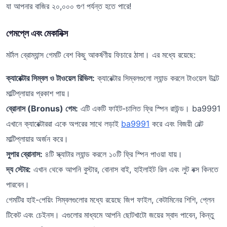
যা আপনার বাজির ২০,০০০ গুণ পর্যন্ত হতে পারে!
গেমপ্লে এবং মেকানিক্স
মর্টাল ব্রোম্যান্স গেমটি বেশ কিছু আকর্ষণীয় ফিচারে ঠাসা। এর মধ্যে রয়েছে:
ক্যারেক্টার সিম্বল ও টাওয়েল রিভিল:
ক্যারেক্টার সিম্বলগুলো ল্যান্ড করলে টাওয়েল উল্টে
মাল্টিপ্লায়ার প্রকাশ পায়।
ব্রোনাস (Bronus) গেম:
এটি একটি ফাইট-চালিত ফ্রি স্পিন রাউন্ড। ba9991
এখানে ক্যারেক্টাররা একে অপরের সাথে লড়াই
ba9991
করে এবং বিজয়ী বেল্ট
মাল্টিপ্লায়ার অর্জন করে।
সুপার ব্রোনাস:
৪টি স্ক্যাটার ল্যান্ড করলে ১০টি ফ্রি স্পিন পাওয়া যায়।
দ্য স্টোর:
এখান থেকে আপনি বুস্টার, বোনাস বাই, হাইলাইট রিল এবং লুট বক্স কিনতে
পারবেন।
গেমটির হাই-পেয়িং সিম্বলগুলোর মধ্যে রয়েছে জিপ ফাইল, কেটামিনের শিশি, প্লেন
টিকেট এবং চেইনস। এগুলোর মাধ্যমে আপনি ছোটখাটো জয়ের স্বাদ পাবেন, কিন্তু