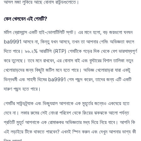
আসল মজা লুকিয়ে আছে বোনাস রাউন্ডগুলোতে।
কেন খেলবেন এই গেমটি?
মর্টাল ব্রোম্যান্স একটি হাই-ভোলাটিলিটি স্লট। এর মানে হলো, বড় জয়গুলো ঘনঘন
ba9991 আসবে না, কিন্তু যখন আসবে, তখন তা আপনার গেমিং অভিজ্ঞতা বদলে
দিতে পারে। ৯৬.২% আরটিপি (RTP) গেমটিকে গড়ের দিক থেকে বেশ ভারসাম্যপূর্ণ
করে তুলেছে। তবে মনে রাখবেন, এর বোনাস বাই এবং বুস্টারের বিশাল তালিকা নতুন
খেলোয়াড়দের জন্য কিছুটা জটিল মনে হতে পারে। অভিজ্ঞ খেলোয়াড়রা যারা একটু
ভিন্নধর্মী এবং সাহসী থিমের ba9991 গেম পছন্দ করেন, তাদের জন্য এটি একটি
দারুণ পছন্দ হতে পারে।
গেমটির সাউন্ডট্র্যাক এবং ভিজ্যুয়াল আপনাকে এক মুহূর্তের জন্যেও একঘেয়ে হতে
দেবে না। লকার রুমের সেই নোংরা পরিবেশ থেকে রিংয়ের ঝকঝকে আলো পর্যন্ত
প্রতিটি মুহূর্ত আপনাকে এক রোমাঞ্চকর অভিজ্ঞতার মধ্য দিয়ে নিয়ে যাবে। আপনি কি
এই লড়াইয়ে টিকে থাকতে পারবেন? এখনই স্পিন করুন এবং দেখুন আপনার ভাগ্য কী