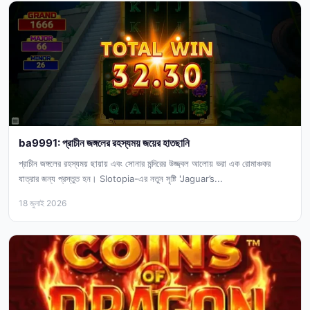
ba9991: প্রাচীন জঙ্গলের রহস্যময় জয়ের হাতছানি
প্রাচীন জঙ্গলের রহস্যময় ছায়ায় এবং সোনার মন্দিরের উজ্জ্বল আলোয় ভরা এক রোমাঞ্চকর
যাত্রার জন্য প্রস্তুত হন। Slotopia-এর নতুন সৃষ্টি 'Jaguar’s...
18 জুলাই 2026