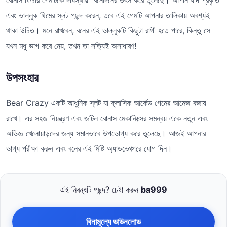
বোনাস ফিচার গেমটিকে দীর্ঘস্থায়ী বিনোদনের উৎস করে তুলেছে। আপনি যদি প্রকৃতি
এবং ভাল্লুক থিমের স্লট পছন্দ করেন, তবে এই গেমটি আপনার তালিকায় অবশ্যই
থাকা উচিত। মনে রাখবেন, বনের এই ভাল্লুকটি কিছুটা রাগী হতে পারে, কিন্তু সে
যখন মধু ভাগ করে নেয়, তখন তা সত্যিই অসাধারণ!
উপসংহার
Bear Crazy একটি আধুনিক স্লট যা ক্লাসিক আর্কেড গেমের আমেজ বজায়
রাখে। এর সহজ নিয়ন্ত্রণ এবং জটিল বোনাস মেকানিক্সের সমন্বয় একে নতুন এবং
অভিজ্ঞ খেলোয়াড়দের জন্য সমানভাবে উপভোগ্য করে তুলেছে। আজই আপনার
ভাগ্য পরীক্ষা করুন এবং বনের এই মিষ্টি অ্যাডভেঞ্চারে যোগ দিন।
এই নিবন্ধটি পছন্দ? চেষ্টা করুন
ba999
বিনামূল্যে ডাউনলোড