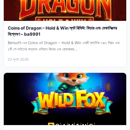
Coins of Dragon – Hold & Win স্লট রিভিউ: ফিচার এবং মেকানিক্সের
বিশ্লেষণ – ba9991
Betsoft-এর Coins of Dragon – Hold & Win একটি ক্লাসিক ৩x৩ গ্রিড এবং
৫টি পে-লাইনের মাধ্যমে এশিয়ান থিমের এক রোমাঞ্চকর...
02 জুলাই 2026